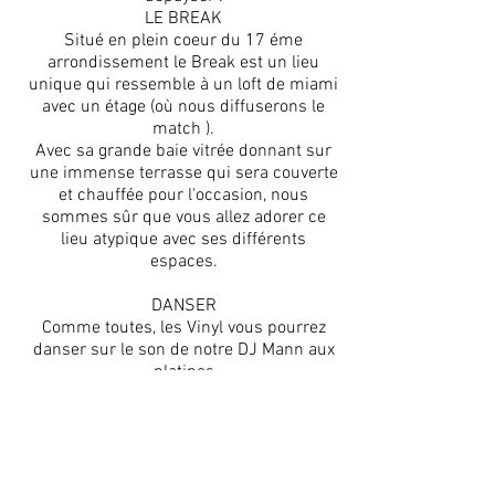
LE BREAK
Situé en plein coeur du 17 éme
arrondissement le Break est un lieu
unique qui ressemble à un loft de miami
avec un étage (où nous diffuserons le
match ).
Avec sa grande baie vitrée donnant sur
une immense terrasse qui sera couverte
et chauffée pour l'occasion, nous
sommes sûr que vous allez adorer ce
lieu atypique avec ses différents
espaces.
DANSER
Comme toutes, les Vinyl vous pourrez
danser sur le son de notre DJ Mann aux
platines
DÎNER, GRIGNOTER
Comme toutes les vinyls, vous allez
pouvoir simplement passer dire bonsoir,