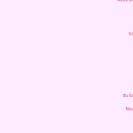
Nous au
Vo
du b
Nou