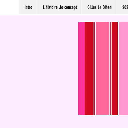
Intro
L'histoire ,le concept
Gilles Le Bihan
20