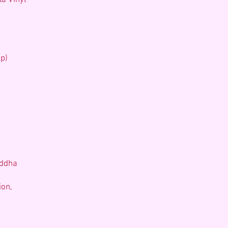
la Vinyl
p)
uddha
on,