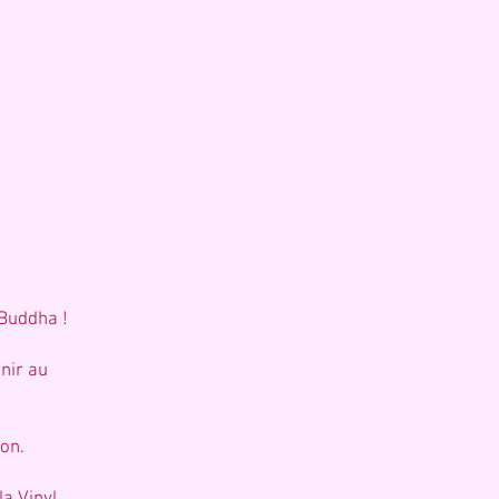
 Buddha !
enir au
ion.