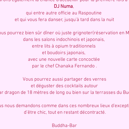
rons également la chance d'accueillir pour la premiére fois à 
DJ Numa
,
qui entre autre officie au Raspoutine
et qui vous fera danser, jusqu'à tard dans la nuit
us pourrez bien sûr dîner où juste grignoter(réservation en M
dans les salons indochinois et japonais,
entre lits à opium traditionnels
et boudoirs japonais,
avec une nouvelle carte concoctée
par le chef Chanaka Fernando .
Vous pourrez aussi partager des verres
et déguster des cocktails autour
ar dragon de 18 mètres de long ou bien sur la terrasses du B
s nous demandons comme dans ces nombreux lieux d'excepti
d’être chic, tout en restant décontracté.
Buddha-Bar