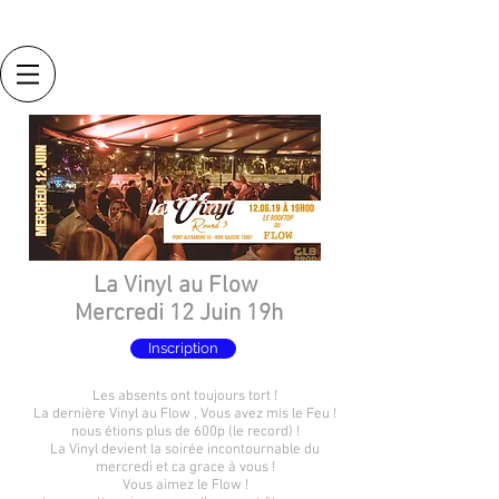
La Vinyl au Flow
Mercredi 12 Juin 19h
Inscription
Les absents ont toujours tort !
La dernière Vinyl au Flow , Vous avez mis le Feu !
nous étions plus de 600p (le record) !
La Vinyl devient la soirée incontournable du
mercredi et ca grace à vous !
Vous aimez le Flow !