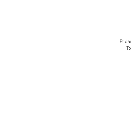
Et da
To