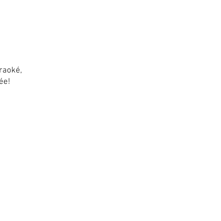
raoké,
ée!