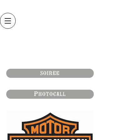
"
Vinyl
rebel"
au flow avec harley
davidson
17/05/17
soiree
Photocall