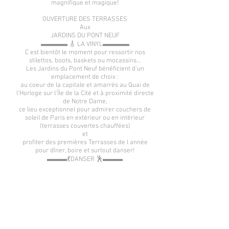
magnifique et magique!
OUVERTURE DES TERRASSES
Aux
JARDINS DU PONT NEUF
▬▬▬▬ 🎸 LA VINYL▬▬▬▬
C est bientôt le moment pour ressortir nos
stilettos, boots, baskets ou mocassins...
Les Jardins du Pont Neuf bénéficient d'un
emplacement de choix :
au coeur de la capitale et amarrés au Quai de
l'Horloge sur l'Île de la Cité et à proximité directe
de Notre Dame,
ce lieu exceptionnel pour admirer couchers de
soleil de Paris en extérieur ou en intérieur
(terrasses couvertes chauffées)
et
profiter des premières Terrasses de l année
pour dîner, boire et surtout danser!
▬▬▬💃DANSER 🕺▬▬▬
Un dance floor avec vue sur la Seine
avec DJ: Phil Good
▬▬▬ 🍴 DINER 🍽▬▬▬
Finger Food au bar et en salle
▬▬▬▬ ⚽️Diffusion du match (sans son)⚽️
▬▬▬▬