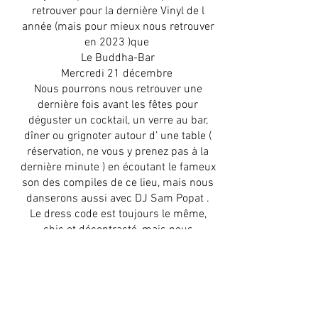
retrouver pour la dernière Vinyl de l
année (mais pour mieux nous retrouver
en 2023 )que
Le Buddha-Bar
Mercredi 21 décembre
Nous pourrons nous retrouver une
dernière fois avant les fêtes pour
déguster un cocktail, un verre au bar,
dîner ou grignoter autour d’ une table (
réservation, ne vous y prenez pas à la
dernière minute ) en écoutant le fameux
son des compiles de ce lieu, mais nous
danserons aussi avec DJ Sam Popat .
Le dress code est toujours le même,
chic et décontracté, mais nous
porterons une attention toute
particulière à notre tenue, vu le prestige
de ce lieu .
Hâte de vous retrouver pour cette soirée
« the Last but not the least » !