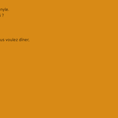
nyle.
i ?
us voulez dîner,