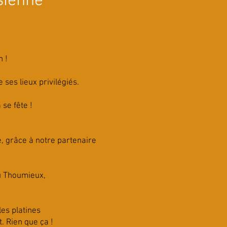
isienne
n !
 ses lieux privilégiés.
se fête !
, grâce à notre partenaire
du Thoumieux,
les platines
t. Rien que ça !