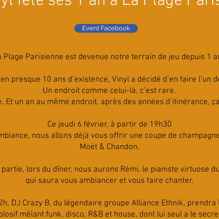
yl fête ses 1 an à La Plage Par
Event Facebook
 Plage Parisienne est devenue notre terrain de jeu depuis 1 a
en presque 10 ans d’existence, Vinyl a décidé d’en faire l’un de
Un endroit comme celui-là, c’est rare.
. Et un an au même endroit, après des années d’itinérance, ça 
Ce jeudi 6 février, à partir de 19h30
mbiance, nous allons déjà vous offrir une coupe de champagne
Moët & Chandon.
partie, lors du dîner, nous aurons Rémi, le pianiste virtuose 
qui saura vous ambiancer et vous faire chanter.
2h, DJ Crazy B, du légendaire groupe Alliance Ethnik, prendra 
losif mêlant funk, disco, R&B et house, dont lui seul a le secre