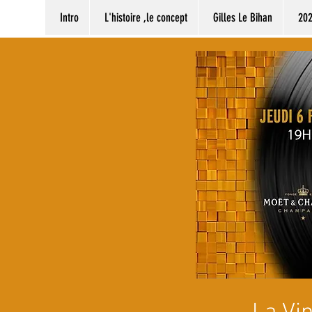
Intro
L'histoire ,le concept
Gilles Le Bihan
20