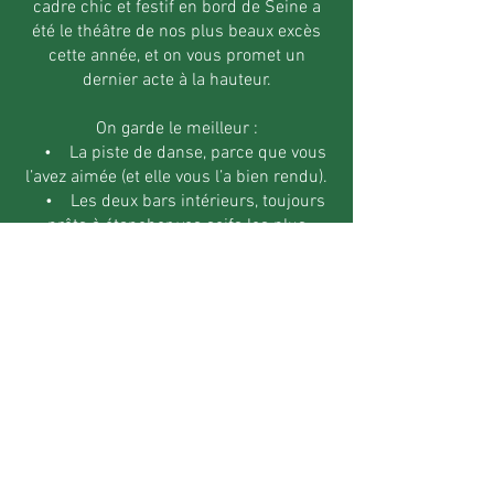
cadre chic et festif en bord de Seine a
été le théâtre de nos plus beaux excès
cette année, et on vous promet un
dernier acte à la hauteur.
On garde le meilleur :
• La piste de danse, parce que vous
l’avez aimée (et elle vous l’a bien rendu).
• Les deux bars intérieurs, toujours
prêts à étancher vos soifs les plus
audacieuses.
• Une carte de grignotage pensée
pour les fines bouches et les grands
partageurs.
Ah, et oui, il y a le service voiturier. Parce
qu’on ne plaisante pas avec le style.
Jeudi prochain, les amis. Venez comme
vous êtes. Repartez comme des
légendes.